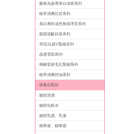
脈衝光超導美白淡斑系列
植萃清爽抗荳系列
美白專科淡芭無痕淨荳系列
肌因逆齡抗痕系列
3D定位超V緊緻系列
晶透雪肌系列
飛梭雷射毛孔緊緻系列
植萃清爽控油系列
保養品類別
臉部清潔
臉部化粧水
臉部乳霜、乳液
精華液、精華霜