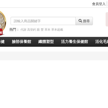
會員登入
搜尋
熱門：
代謝
高登鈣
眼
豐
草本
草本超纖
脈衝光超導美白奇肌青春露
久賜良吾
速燃代謝
速窈卡尼酸左旋肉鹼
保健
臉部保養館
纖體塑型
活力養生保健館
活化毛