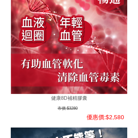
健康8D補精膠囊
市價:$3280
優惠價:$2,580