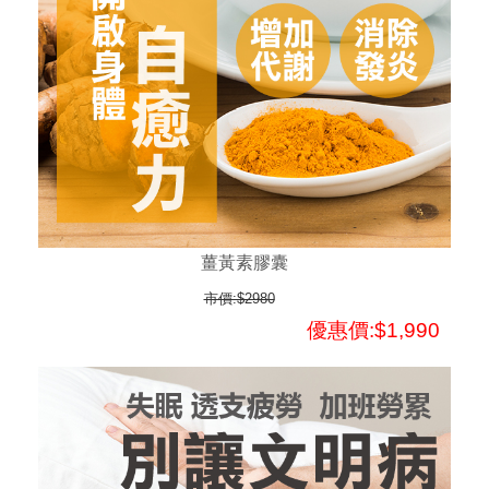
薑黃素膠囊
市價:$2980
優惠價:$1,990