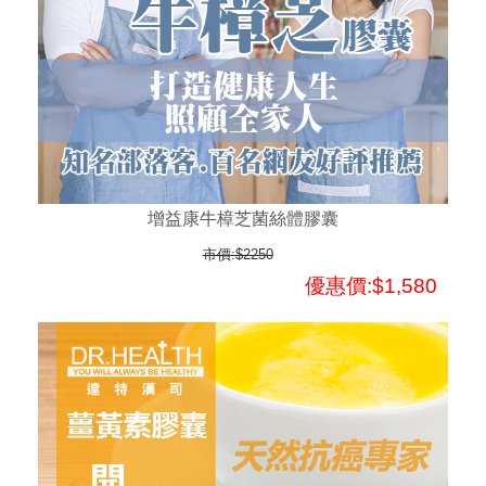
增益康牛樟芝菌絲體膠囊
市價:$2250
優惠價:$1,580