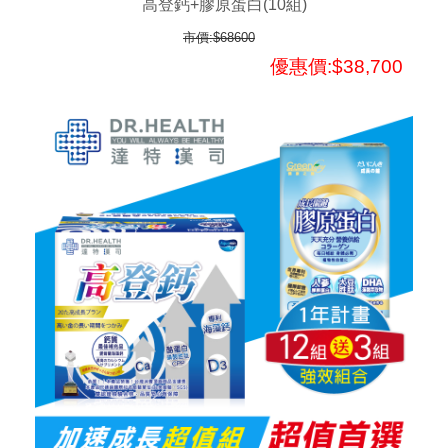
高登鈣+膠原蛋白(10組)
市價:$68600
優惠價:$38,700