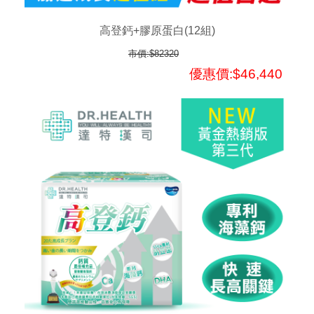
高登鈣+膠原蛋白(12組)
市價:$82320
優惠價:$46,440