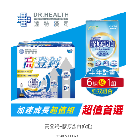
高登鈣+膠原蛋白(6組)
市價:$41160