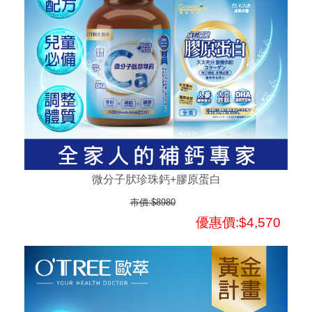
微分子肰珍珠鈣+膠原蛋白
市價:$8980
優惠價:$4,570