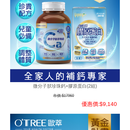
微分子肰珍珠鈣+膠原蛋白(2組)
市價:$17960
優惠價:$9,140