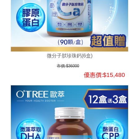
微分子肰珍珠鈣(6盒)
市價:$36000
優惠價:$15,480