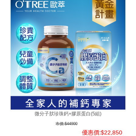
微分子肰珍珠鈣+膠原蛋白(5組)
市價:$44900
優惠價:$22,850