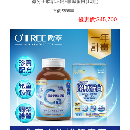
微分子肰珍珠鈣+膠原蛋白(10組)
市價:$89800
優惠價:$45,700