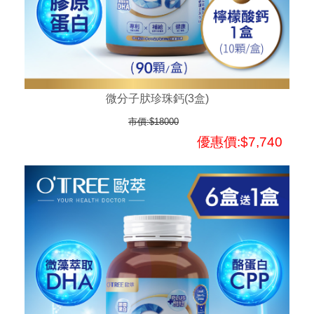
微分子肰珍珠鈣(3盒)
市價:$18000
優惠價:$7,740