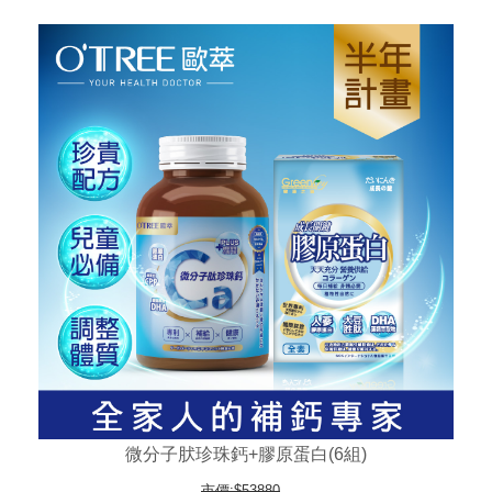
微分子肰珍珠鈣+膠原蛋白(6組)
市價:$53880