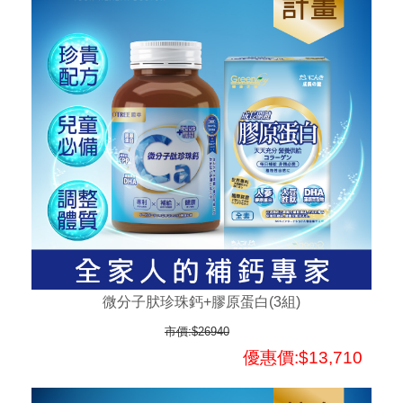
微分子肰珍珠鈣+膠原蛋白(3組)
市價:$26940
優惠價:$13,710