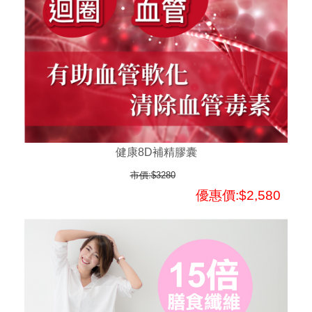
健康8D補精膠囊
市價:$3280
優惠價:$2,580