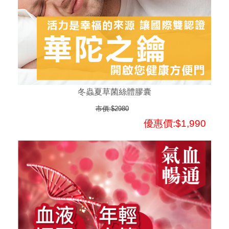
冬蟲夏草菌絲體膠囊
市價:$2980
優惠價:$1,990